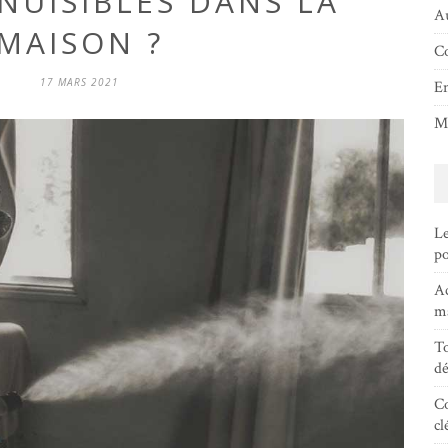
NUISIBLES DANS LA
Au
MAISON ?
Co
17 MARS 2021
En
Ma
Le
po
Ac
ma
To
dé
Co
cl