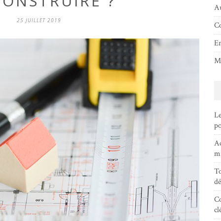
CONSTRUIRE ?
Au
25 JUILLET 2019
Co
En
Ma
Le
po
Ac
ma
To
dé
Co
cl