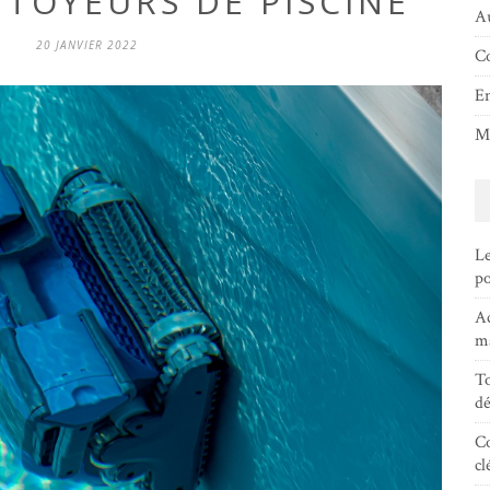
TOYEURS DE PISCINE
Au
20 JANVIER 2022
Co
En
Ma
Le
po
Ac
ma
To
dé
Co
cl